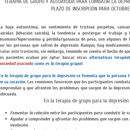
TERAPIA DE GRUPO Y AUTOAYUDA PARA COMBATIR LA DEPRE
PLAZO DE INSCRIPCIÓN PARA OCTUBRE
La baja autoestima, un sentimiento de tristeza perpetua, cansan
suicidas (ideación suicida), la tendencia a postergar el trabajo y 
insomnio/hipersomnia y pérdida/ganancia de peso, son algunos de 
por las personas que sufren de
depresión.
Aunque, hay medicamentos
tratar este trastorno, sin embargo, teniendo en cuenta el hecho de qu
los pacientes acaban por optar buscar otras
alternativas terapéu
ansiedad asociada
co
mo es la terapia grupal.
En la terapia de grupo para la depresión
se fomenta que la persona t
en su curación.
Las reuniones favorecen que los participantes combata
comprendan y que afronten los problemas que surgen de la depresi
adecuada.
En la terapia de grupo para la depresión
Fomentar la relación entre los participantes para combatir la so
Ayudar a comprender y afrontar los problemas que surgen con la
evolución.