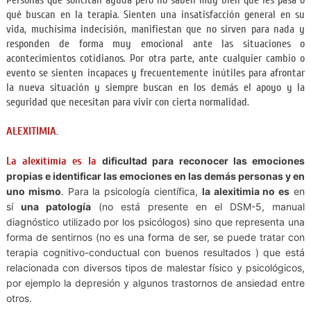
Personas que solicitan ayuda pero no saben muy bien qué les pasa o
qué buscan en la terapia. Sienten una insatisfacción general en su
vida, muchísima indecisión, manifiestan que no sirven para nada y
responden de forma muy emocional ante las situaciones o
acontecimientos cotidianos. Por otra parte, ante cualquier cambio o
evento se sienten incapaces y frecuentemente inútiles para afrontar
la nueva situación y siempre buscan en los demás el apoyo y la
seguridad que necesitan para vivir con cierta normalidad.
ALEXITIMIA.
La alexitimia es la
dificultad para reconocer las emociones
propias e identificar las emociones en las demás personas y en
uno mismo
. Para la psicología científica,
la alexitimia no es
en
sí
una patología
(no está presente en el DSM-5, manual
diagnóstico utilizado por los psicólogos) sino que representa una
forma de sentirnos (no es una forma de ser, se puede tratar con
terapia cognitivo-conductual con buenos resultados ) que está
relacionada con diversos tipos de malestar físico y psicológicos,
por ejemplo la depresión y algunos trastornos de ansiedad entre
otros.