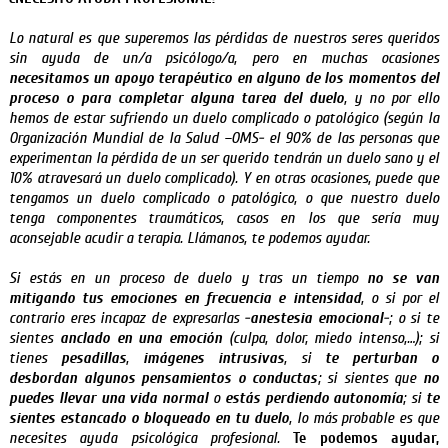
Lo natural es que superemos las pérdidas de nuestros seres queridos
sin ayuda de un/a psicólogo/a, pero en muchas ocasiones
necesitamos un apoyo terapéutico en alguno de los momentos del
proceso o para completar alguna tarea del duelo
, y no por ello
hemos de estar sufriendo un duelo complicado o patológico (según la
Organización Mundial de la Salud –OMS- el 90% de las personas que
experimentan la pérdida de un ser querido tendrán un duelo sano y el
10% atravesará un duelo complicado). Y en otras ocasiones, puede que
tengamos un duelo complicado o patológico, o que nuestro duelo
tenga componentes traumáticos, casos en los que sería muy
aconsejable acudir a terapia. Llámanos, te podemos ayudar.
Si estás en un proceso de duelo y tras un tiempo
no se van
mitigando tus emociones en frecuencia e intensidad
, o si por el
contrario eres incapaz de expresarlas -
anestesia emocional
-; o si te
sientes
anclado en una emoción
(culpa, dolor, miedo intenso,…); si
tienes
pesadillas
,
imágenes intrusivas
, si
te perturban o
desbordan algunos pensamientos o conductas
; si sientes que
no
puedes llevar una vida normal
o
estás perdiendo autonomía
; si
te
sientes estancado o bloqueado en tu duelo
, lo más probable es que
necesites ayuda psicológica profesional.
Te podemos ayudar,