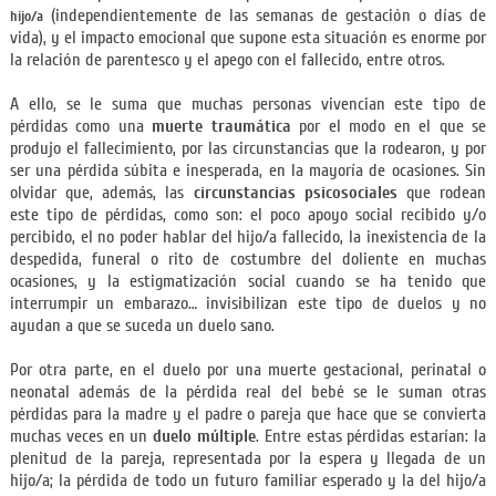
(independientemente de las semanas de gestación o días de
hijo/a
vida), y el impacto emocional que supone esta situación es enorme por
la relación de parentesco y el apego con el fallecido, entre otros.
A ello, se le suma que muchas personas vivencian este tipo de
pérdidas como una
muerte traumática
por el modo en el que se
produjo el fallecimiento, por las circunstancias que la rodearon, y por
ser una pérdida súbita e inesperada, en la mayoría de ocasiones. Sin
olvidar que, además, las
circunstancias psicosociales
que rodean
este tipo de pérdidas, como son: el poco apoyo social recibido y/o
percibido, el no poder hablar del hijo/a fallecido, la inexistencia de la
despedida, funeral o rito de costumbre del doliente en muchas
ocasiones, y la estigmatización social cuando se ha tenido que
interrumpir un embarazo… invisibilizan este tipo de duelos y no
ayudan a que se suceda un duelo sano.
Por otra parte, en el duelo por una muerte gestacional, perinatal o
neonatal además de la pérdida real del bebé se le suman otras
pérdidas para la madre y el padre o pareja que hace que se convierta
muchas veces en un
duelo múltiple
. Entre estas pérdidas estarían: la
plenitud de la pareja, representada por la espera y llegada de un
hijo/a; la pérdida de todo un futuro familiar esperado y la del hijo/a