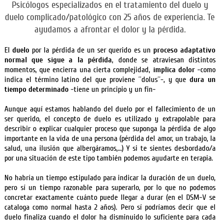
Psicólogos especializados en el tratamiento del duelo y
duelo complicado/patológico con 25 años de experiencia. Te
ayudamos a afrontar el dolor y la pérdida.
El
duelo
por la pérdida de un ser querido es un
proceso adaptativo
normal que sigue a la pérdida
, donde se atraviesan distintos
momentos, que encierra una cierta complejidad,
implica dolor
-como
indica el término latino del que proviene ´´dolus´´-, y que
dura un
tiempo determinado
-tiene un principio y un fin-
Aunque aquí estamos hablando del duelo por el fallecimiento de un
ser querido, el concepto de duelo es utilizado y extrapolable para
describir o explicar cualquier proceso que suponga la pérdida de algo
importante en la vida de una persona (pérdida del amor, un trabajo, la
salud, una ilusión que albergáramos,…) Y si te sientes desbordado/a
por una situación de este tipo también podemos ayudarte en terapia.
No habría un tiempo estipulado para indicar la duración de un duelo,
pero sí un tiempo razonable para superarlo, por lo que no podemos
concretar exactamente cuánto puede llegar a durar (en el DSM-V se
cataloga como normal hasta 2 años). Pero sí podríamos decir que el
duelo finaliza cuando el dolor ha disminuido lo suficiente para cada