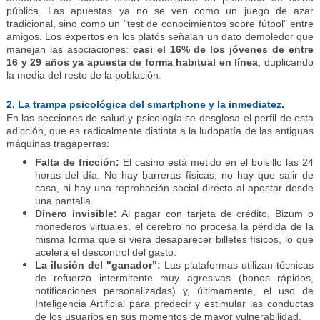
pública.
Las apuestas ya no se ven como un juego de azar
tradicional, sino como un "test de conocimientos sobre fútbol" entre
amigos.
Los expertos en los platós señalan un dato demoledor que
manejan las asociaciones:
casi el 16% de los jóvenes de entre
16 y 29 años ya apuesta de forma habitual en línea
, duplicando
la media del resto de la población.
2. La trampa psicológica del smartphone y la inmediatez.
En las secciones de salud y psicología se desglosa el perfil de esta
adicción, que es radicalmente distinta a la ludopatía de las antiguas
máquinas tragaperras:
Falta de fricción:
El casino está metido en el bolsillo las 24
horas del día.
No hay barreras físicas, no hay que salir de
casa, ni hay una reprobación social directa al apostar desde
una pantalla.
Dinero invisible:
Al pagar con tarjeta de crédito, Bizum o
monederos virtuales, el cerebro no procesa la pérdida de la
misma forma que si viera desaparecer billetes físicos, lo que
acelera el descontrol del gasto.
La ilusión del "ganador":
Las plataformas utilizan técnicas
de refuerzo intermitente muy agresivas (bonos rápidos,
notificaciones personalizadas) y, últimamente, el uso de
Inteligencia Artificial para predecir y estimular las conductas
de los usuarios en sus momentos de mayor vulnerabilidad.