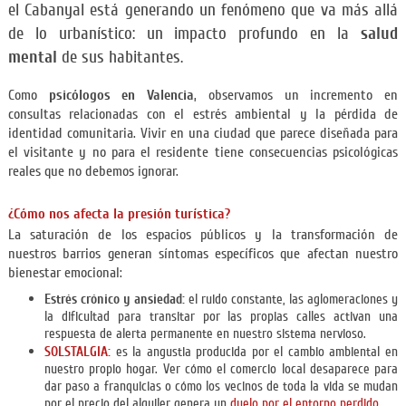
el Cabanyal está generando un fenómeno que va más allá
salud
de lo urbanístico: un impacto profundo en la
mental
de sus habitantes.
Como
psicólogos en Valencia
, observamos un incremento en
consultas relacionadas con el estrés ambiental y la pérdida de
identidad comunitaria. Vivir en una ciudad que parece diseñada para
el visitante y no para el residente tiene consecuencias psicológicas
reales que no debemos ignorar.
¿Cómo nos afecta la presión turística?
La saturación de los espacios públicos y la transformación de
nuestros barrios generan síntomas específicos que afectan nuestro
bienestar emocional:
Estrés crónico y ansiedad:
el ruido constante, las aglomeraciones y
la dificultad para transitar por las propias calles activan una
respuesta de alerta permanente en nuestro sistema nervioso.
SOLSTALGIA:
es la angustia producida por el cambio ambiental en
nuestro propio hogar. Ver cómo el comercio local desaparece para
dar paso a franquicias o cómo los vecinos de toda la vida se mudan
por el precio del alquiler genera un
duelo por el entorno perdido.