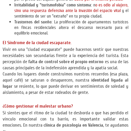
Irritabilidad y "turismofobia" como síntoma:
n
o es odio al viajero,
sino una respuesta defensiva ante la invasión del espacio vital
y el
sentimiento de ser un "extraño" en tu propia ciudad.
Trastornos del sueño:
La proliferación de apartamentos turísticos
en fincas residenciales altera el descanso necesario para el
equilibrio emocional.
El Síndrome de la ciudad escaparate.
Vivir en una "ciudad escaparate" puede hacernos sentir que nuestras
necesidades son secundarias frente a la experiencia del turista. Esta
percepción de
falta de control sobre el propio entorno
es una de las
causas principales de la indefensión aprendida y la apatía social.
Cuando los lugares donde construimos nuestros recuerdos (esa plaza,
aquel café) se saturan o desaparecen, nuestra
identidad ligada al
lugar
se resiente, lo que puede derivar en sentimientos de soledad y
aislamiento, a pesar de estar rodeados de gente.
¿Cómo gestionar el malestar urbano?
Si sientes que el ritmo de la ciudad te desborda o que has perdido el
vínculo emocional con tu barrio, es importante validar estas
emociones. En nuestra
clínica de psicología en Valencia
, te ayudamos